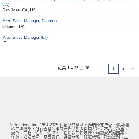
CA)
San Jose, CA, US
Area Sales Manager, Denmark
Odense, DK
Area Sales Manager Italy
IT
結果
1 – 25
之
28
«
1
2
»
© Teradyne Inc. 1994-2025 保留所有權利。泰瑞達支持公平僱用/積
極平權措施，所有合格的求職者均將列入僱用考量，不論其種族、
膚色、宗教、性別、性傾向、性別認同與表達、族裔或原屬國籍、
年齡、婚姻狀況、基因資訊、兵役狀態、妊娠狀態、政治派別、工