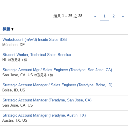
結果
1 – 25
之
28
«
1
2
»
標題
Werkstudent (m/w/d) Inside Sales B2B
München, DE
Student Worker, Technical Sales Benelux
NL
以及另外 1 個…
Strategic Account Mgr / Sales Engineer (Teradyne, San Jose, CA)
San Jose, CA, US
以及另外 1 個…
Strategic Account Manager / Sales Engineer (Teradyne, Boise, ID)
Boise, ID, US
Strategic Account Manager (Teradyne, San Jose, CA)
San Jose, CA, US
Strategic Account Manager (Teradyne, Austin, TX)
Austin, TX, US