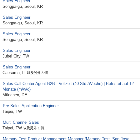
Sales Engineer
Songpa-gu, Seoul, KR
Sales Engineer
Songpa-gu, Seoul, KR
Sales Engineer
Songpa-gu, Seoul, KR
Sales Engineer
Jubei City, TW
Sales Engineer
Caesarea, IL
以及另外 3 個…
Sales Call Center Agent B2B - Vollzeit (40 Std./Woche) | Befristet auf 12
Monate (m/w/d)
München, DE
Pre-Sales Application Engineer
Taipei, TW
Multi Channel Sales
Taipei, TW
以及另外 1 個…
Memory Test Product Management Manager (Memory Test, San Jose,