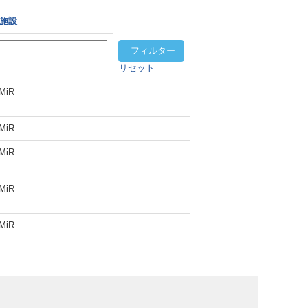
施設
リセット
MiR
MiR
MiR
MiR
MiR