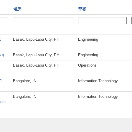
場所
部署
:
Basak, Lapu-Lapu City, PH
Engineering
bu)
Basak, Lapu-Lapu City, PH
Engineering
Basak, Lapu-Lapu City, PH
Operations
Fi
Bangalore, IN
Information Technology
)
Bangalore, IN
Information Technology
ore -