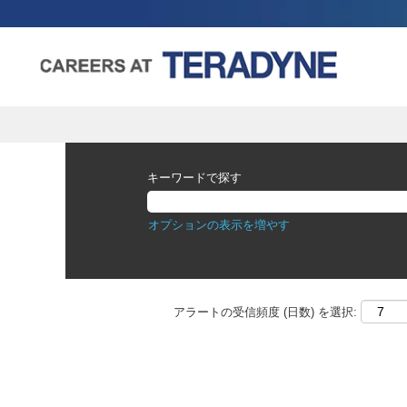
ENGINEERING_R&D
AND
キーワードで探す
TECHNICAL
SUPPORT-
ja
オプションの表示を増やす
アラートの受信頻度 (日数) を選択: