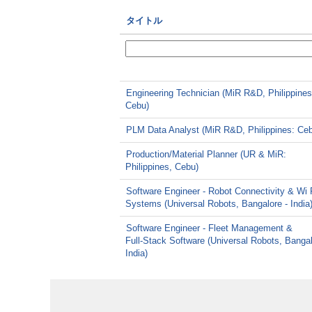
タイトル
Engineering Technician (MiR R&D, Philippines
Cebu)
PLM Data Analyst (MiR R&D, Philippines: Ce
Production/Material Planner (UR & MiR:
Philippines, Cebu)
Software Engineer - Robot Connectivity & Wi 
Systems (Universal Robots, Bangalore - India
Software Engineer - Fleet Management &
Full‑Stack Software (Universal Robots, Bangal
India)