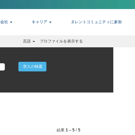
の会社
キャリア
タレントコミュニティに参加
言語
プロファイルを表示する
結果
1 – 5
/
5