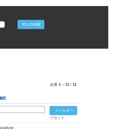
結果
1 – 11
/
11
施設
リセット
Teradyne