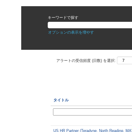
キーワードで探す
オプションの表示を増やす
アラートの受信頻度 (日数) を選択:
タイトル
US HR Partner (Teradyne, North Reading, MA