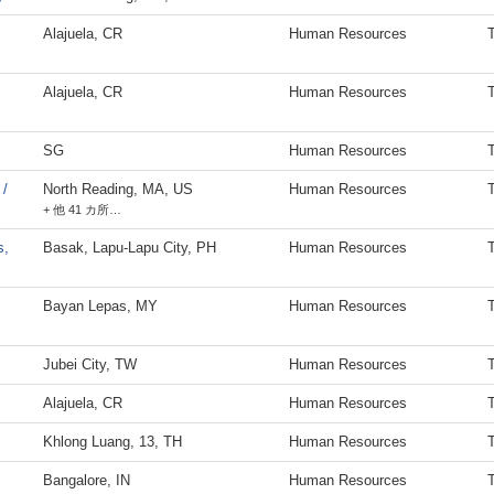
Alajuela, CR
Human Resources
Alajuela, CR
Human Resources
SG
Human Resources
 /
North Reading, MA, US
Human Resources
+ 他 41 カ所…
s,
Basak, Lapu-Lapu City, PH
Human Resources
Bayan Lepas, MY
Human Resources
Jubei City, TW
Human Resources
Alajuela, CR
Human Resources
Khlong Luang, 13, TH
Human Resources
Bangalore, IN
Human Resources