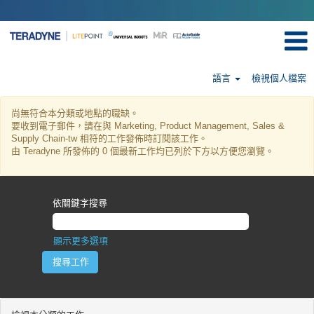
語言
檢視個人檔案
Marketing,
Product
尚無符合本分類或地點的職缺。
要收到電子郵件，請在與 Marketing, Product Management, Sales &
Management,
Supply Chain-tw 相符的工作發佈時訂閱該工作。
Sales
由 Teradyne 所發佈的 0 個最新工作均已列於下方以方便您瀏覽。
&
Supply
Chain-
tw
依關鍵字搜尋
顯示更多選項