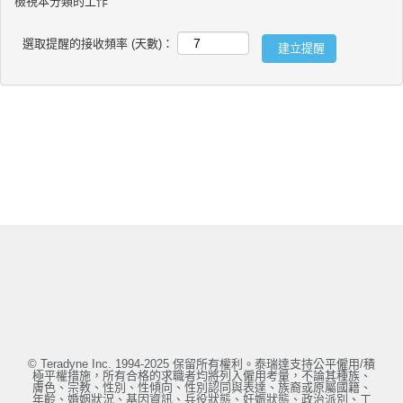
檢視本分類的工作
選取提醒的接收頻率 (天數)：
© Teradyne Inc. 1994-2025 保留所有權利。泰瑞達支持公平僱用/積
極平權措施，所有合格的求職者均將列入僱用考量，不論其種族、
膚色、宗教、性別、性傾向、性別認同與表達、族裔或原屬國籍、
年齡、婚姻狀況、基因資訊、兵役狀態、妊娠狀態、政治派別、工