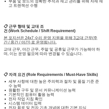
부품 및 보드의 정확한 추적과 재고 관리를 위해 자재 재
고 트랜잭션 수행
📋
근무
형태
및
교대
조
건
(Work Schedule / Shift Requirement)
본
포지션은
24x7
수리
운영
지원을
위해
3
교대
근무
(
주
간
/
중간
/
야간
)
로
운영됩니다
.
교대 근무, 야간 근무, 주말 및 공휴일 근무가 가능해야 하
며, 이는 운영 필요에 따라 변경될 수 있습니다.
📋
자격
요건
(Role Requirements / Must-Have Skills)
세부 사항에 대한 높은 주의력과 절차 및 품질 기준 준
수 능력
원활한 구두 및 문서 커뮤니케이션 능력
기본적인 컴퓨터 활용 능력
전자 작업 지침 확인
시스템 데이터 입력
전자 회로 및 전자 기초 개념에 대한 기본 지식