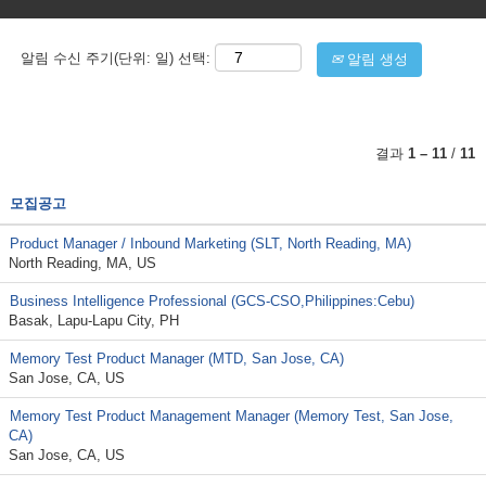
알림 수신 주기(단위: 일) 선택:
알림 생성
결과
1 – 11
/
11
모집공고
Product Manager / Inbound Marketing (SLT, North Reading, MA)
North Reading, MA, US
Business Intelligence Professional (GCS-CSO,Philippines:Cebu)
Basak, Lapu-Lapu City, PH
Memory Test Product Manager (MTD, San Jose, CA)
San Jose, CA, US
Memory Test Product Management Manager (Memory Test, San Jose,
CA)
San Jose, CA, US